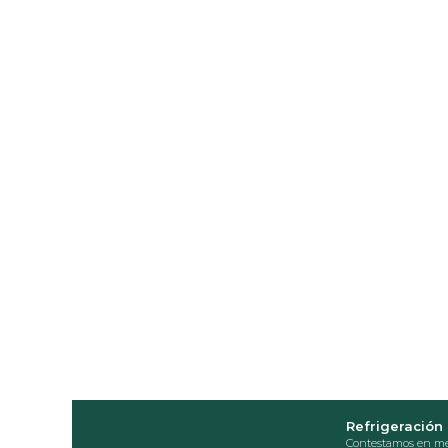
Refrigeración 
Contestamos en me