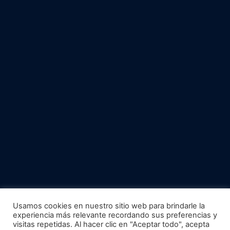
Usamos cookies en nuestro sitio web para brindarle la
experiencia más relevante recordando sus preferencias y
visitas repetidas. Al hacer clic en "Aceptar todo", acepta