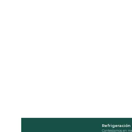
Refrigeración 
Contestamos en me