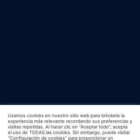
Usamos cookies en nuestro sitio web para brindarle la
experiencia más relevante recordando sus preferencias y
visitas repetidas. Al hacer clic en "Aceptar todo", acepta
el uso de TODAS las cookies. Sin embargo, puede visitar
"Configuración de cookies" para proporcionar un
Términos y Condiciones
Política de Privacidad