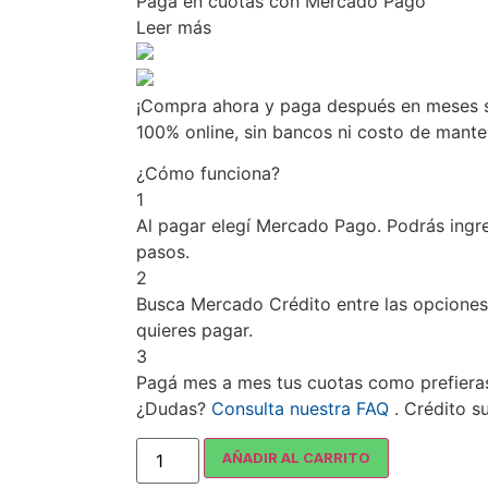
Pagá
en cuotas
con Mercado Pago
Leer más
¡Compra ahora y paga después en meses si
100% online, sin bancos ni costo de mant
¿Cómo funciona?
1
Al pagar elegí
Mercado Pago
. Podrás ingr
pasos.
2
Busca
Mercado Crédito
entre las opciones
quieres pagar.
3
Pagá mes a mes tus cuotas como prefiera
¿Dudas?
Consulta nuestra FAQ
. Crédito s
AÑADIR AL CARRITO