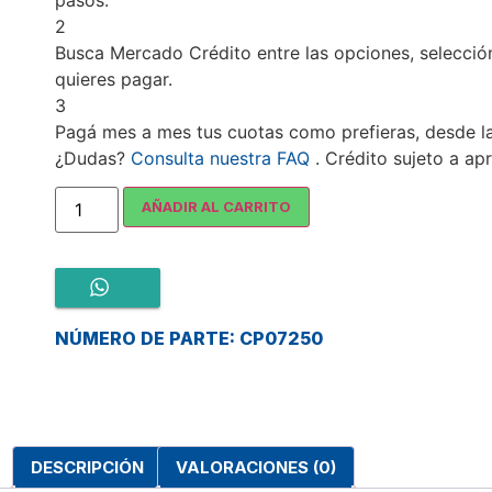
2
Busca
Mercado Crédito
entre las opciones, selecció
quieres pagar.
3
Pagá mes a mes tus cuotas como prefieras, desde 
¿Dudas?
Consulta nuestra FAQ
. Crédito sujeto a ap
CAPACITOR
AÑADIR AL CARRITO
DOS
CABLES
7
MFD
250VAC
cantidad
NÚMERO DE PARTE: CP07250
DESCRIPCIÓN
VALORACIONES (0)