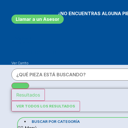
Ir
al
¿NO ENCUENTRAS ALGUNA PI
contenido
Llamar a un Asesor
Inicia Sesión
O Registrate
$
0.00
0
CARRITO
Ver Carrito
Resultados
VER TODOS LOS RESULTADOS
BUSCAR POR CATEGORÍA