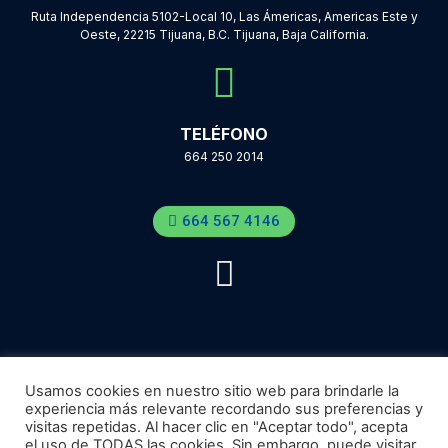
Ruta Independencia 5102-Local 10, Las Ámericas, Americas Este y
Oeste, 22215 Tijuana, B.C. Tijuana, Baja California.
TELÉFONO
664 250 2014
664 567 4146
Usamos cookies en nuestro sitio web para brindarle la
experiencia más relevante recordando sus preferencias y
visitas repetidas. Al hacer clic en "Aceptar todo", acepta
el uso de TODAS las cookies. Sin embargo, puede visitar