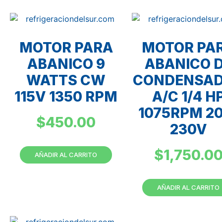
MOTOR PARA
MOTOR PA
ABANICO 9
ABANICO 
WATTS CW
CONDENSA
115V 1350 RPM
A/C 1/4 H
1075RPM 20
$
450.00
230V
$
1,750.0
AÑADIR AL CARRITO
AÑADIR AL CARRITO