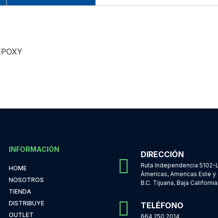
EPOXY
INFORMACIÓN
DIRECCIÓN
Ruta Independencia 5102-L
HOME
Ámericas, Americas Este y 
NOSOTROS
B.C. Tijuana, Baja California
TIENDA
DISTRIBUYE
TELÉFONO
OUTLET
664 250 2014