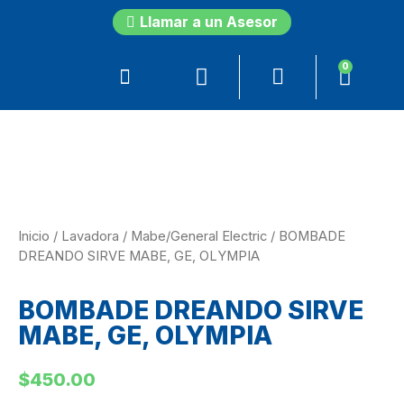
Llamar a un Asesor
0
Inicio
/
Lavadora
/
Mabe/General Electric
/ BOMBADE
DREANDO SIRVE MABE, GE, OLYMPIA
BOMBADE DREANDO SIRVE
MABE, GE, OLYMPIA
$
450.00