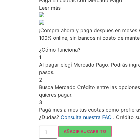
Pagá
en cuotas
con Mercado Pago
Leer más
¡Compra ahora y paga después en meses si
100% online, sin bancos ni costo de mant
¿Cómo funciona?
1
Al pagar elegí
Mercado Pago
. Podrás ingr
pasos.
2
Busca
Mercado Crédito
entre las opciones
quieres pagar.
3
Pagá mes a mes tus cuotas como prefiera
¿Dudas?
Consulta nuestra FAQ
. Crédito s
AÑADIR AL CARRITO