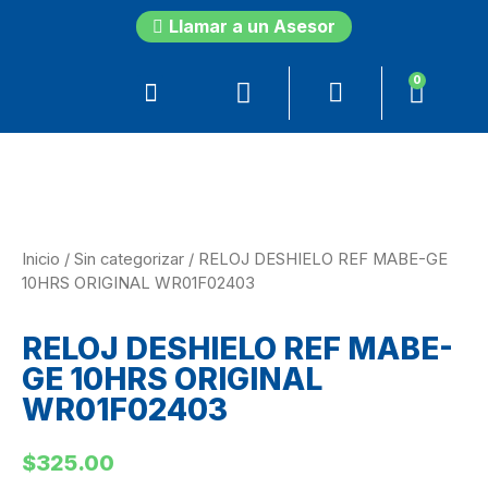
Llamar a un Asesor
0
Inicio
/
Sin categorizar
/ RELOJ DESHIELO REF MABE-GE
10HRS ORIGINAL WR01F02403
RELOJ DESHIELO REF MABE-
GE 10HRS ORIGINAL
WR01F02403
$
325.00