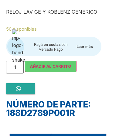
RELOJ LAV GE Y KOBLENZ GENERICO
50 disponibles
Pagá
en cuotas
con
Leer más
Mercado Pago
AÑADIR AL CARRITO
NÚMERO DE PARTE:
188D2789P001R