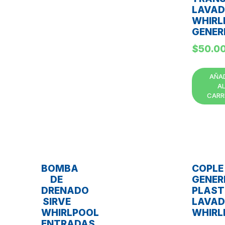
LAVA
WHIRL
GENER
$
50.0
AÑA
A
CARR
BOMBA
COPLE
DE
GENER
DRENADO
PLAST
SIRVE
LAVA
WHIRLPOOL
WHIRL
ENTRADAS