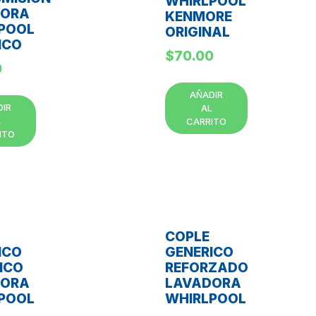
WHIRLPOOL
DORA
KENMORE
POOL
ORIGINAL
ICO
$
70.00
0
AÑADIR
DIR
AL
L
CARRITO
ITO
COPLE
ICO
GENERICO
ICO
REFORZADO
DORA
LAVADORA
POOL
WHIRLPOOL