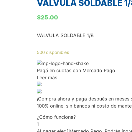
VALVULA SOLDABLE 1/
$
25.00
VALVULA SOLDABLE 1/8
500 disponibles
Pagá
en cuotas
con Mercado Pago
Leer más
¡Compra ahora y paga después en meses si
100% online, sin bancos ni costo de mant
¿Cómo funciona?
1
Al pagar elegí
Mercado Pago
. Podrás ingr