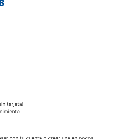
8
n tarjeta!
enimiento
esar con tu cuenta o crear una en pocos