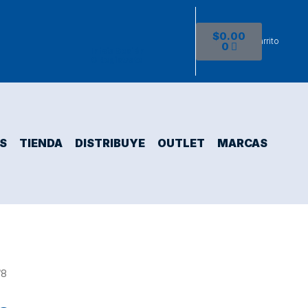
$
0.00
Ver Carrito
0
Inicia Sesión
O Registrate
S
TIENDA
DISTRIBUYE
OUTLET
MARCAS
/8