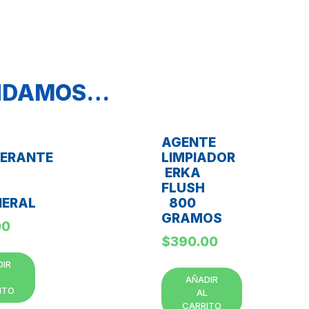
ENDAMOS…
AGENTE
GERANTE
LIMPIADOR
ERKA
FLUSH
ERAL
800
GRAMOS
00
$
390.00
DIR
L
AÑADIR
ITO
AL
CARRITO