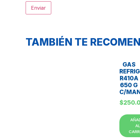
TAMBIÉN TE RECOM
GAS
REFRI
R410A
650 G
C/MAN
$
250.
AÑA
A
CARR