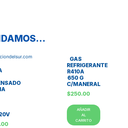
ENDAMOS…
GAS
REFRIGERANTE
A
R410A
650 G
ENSADO
C/MANERAL
NA
$
250.00
AÑADIR
220V
AL
CARRITO
.00