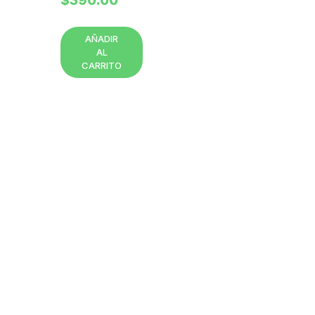
$
390.00
AÑADIR
AL
CARRITO