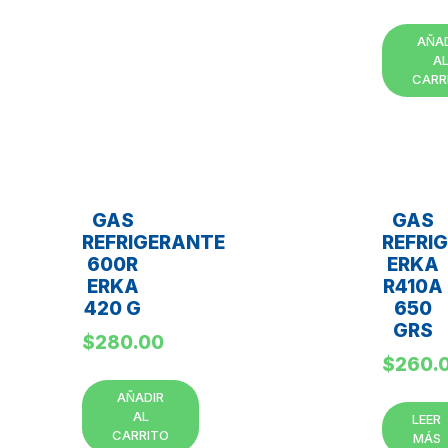
AÑA
A
CARR
GAS
GAS
REFRIGERANTE
REFRI
600R
ERKA
ERKA
R410A
420 G
650
GRS
$
280.00
$
260.
AÑADIR
AL
LEER
CARRITO
MÁS