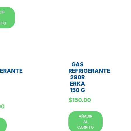
DIR
L
ITO
GAS
GERANTE
REFRIGERANTE
290R
ERKA
150 G
$
150.00
00
AÑADIR
AL
CARRITO