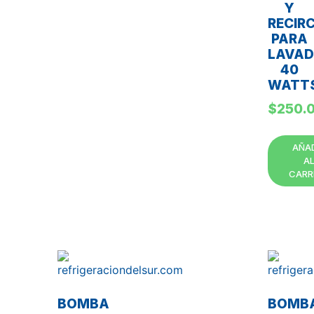
Y
RECIR
PARA
LAVA
40
WATT
$
250.
AÑA
A
CARR
BOMBA
BOMB