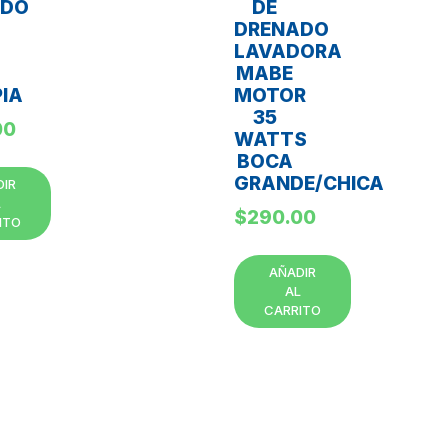
NDO
DE
DRENADO
LAVADORA
MABE
IA
MOTOR
35
00
WATTS
BOCA
GRANDE/CHICA
DIR
L
$
290.00
ITO
AÑADIR
AL
CARRITO