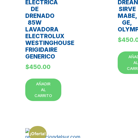
ELECTRICA
DREA
DE
SIRVE
DRENADO
MABE,
85W
GE,
LAVADORA
OLYMP
ELECTROLUX
$
450.
WESTINGHOUSE
FRIGIDAIRE
GENERICO
AÑA
A
$
450.00
CARR
AÑADIR
AL
CARRITO
¡Oferta!