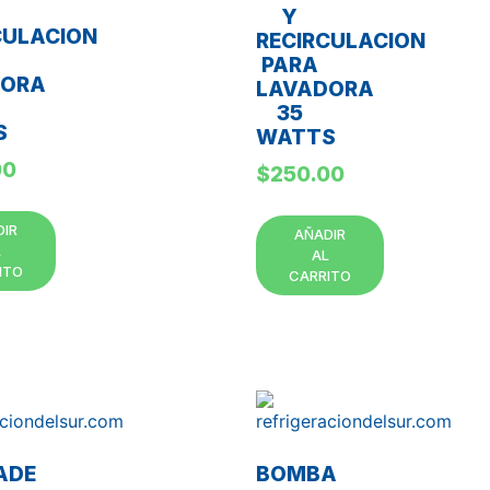
Y
CULACION
RECIRCULACION
PARA
DORA
LAVADORA
35
S
WATTS
00
$
250.00
DIR
AÑADIR
L
AL
ITO
CARRITO
ADE
BOMBA