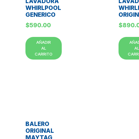
LAVADORA
LAVA
WHIRLPOOL
WHIRL
GENERICO
ORIGI
$
590.00
$
890.
AÑADIR
AÑA
AL
A
CARRITO
CARR
BALERO
ORIGINAL
MAYTAG,