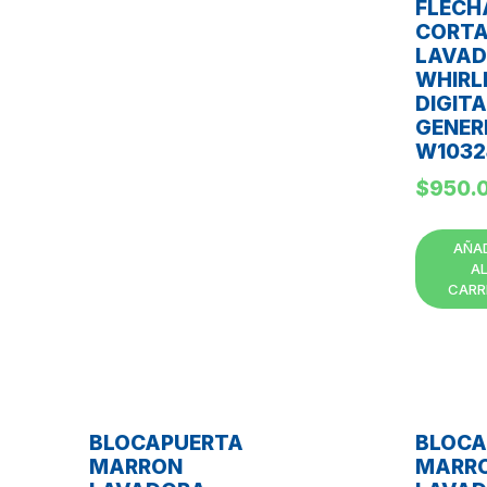
FLECH
CORT
LAVA
WHIRL
DIGITA
GENER
W1032
$
950.
AÑA
A
CARR
BLOCAPUERTA
BLOCA
MARRON
MARR