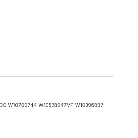
DO W10709744 W10528947VP W10396887