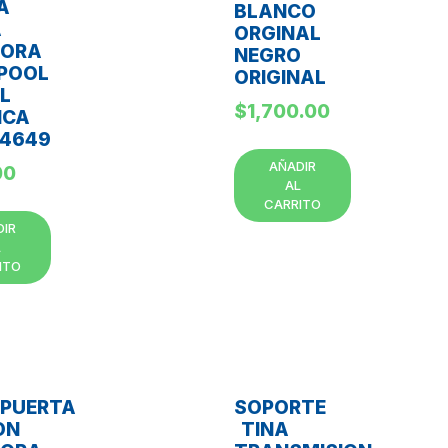
A
BLANCO
A
ORGINAL
DORA
NEGRO
POOL
ORIGINAL
L
$
1,700.00
ICA
4649
AÑADIR
00
AL
CARRITO
DIR
L
ITO
PUERTA
SOPORTE
ON
TINA