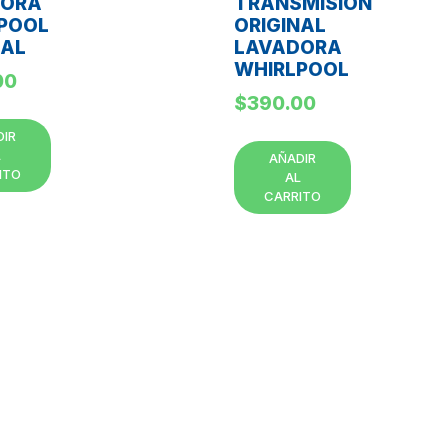
DORA
TRANSMISION
POOL
ORIGINAL
NAL
LAVADORA
WHIRLPOOL
00
$
390.00
DIR
L
AÑADIR
ITO
AL
CARRITO