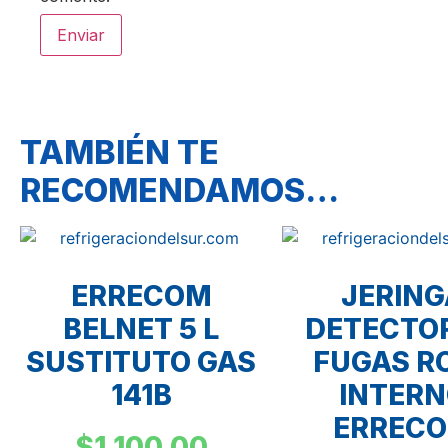
TAMBIÉN TE
RECOMENDAMOS…
ERRECOM
JERING
BELNET 5 L
DETECTOR
SUSTITUTO GAS
FUGAS R
141B
INTER
ERREC
$
1,100.00