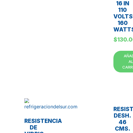
16 IN
110
VOLTS
160
WATT
$
130.
AÑA
A
CARR
RESIS
DESH.
RESISTENCIA
46
DE
CMS.