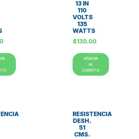
13 IN
110
VOLTS
135
S
WATTS
00
$
130.00
DIR
AÑADIR
L
AL
ITO
CARRITO
TENCIA
RESISTENCIA
DESH.
51
CMS.