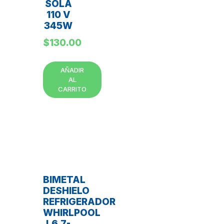
SOLA
110 V
345W
$
130.00
AÑADIR
AL
CARRITO
BIMETAL
DESHIELO
REFRIGERADOR
WHIRLPOOL
L6.7-