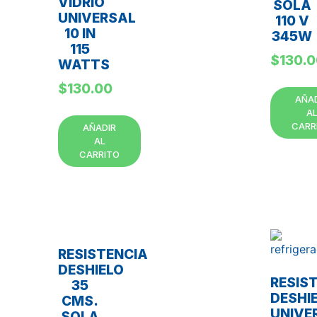
VIDRIO
SOLA
UNIVERSAL
110 V
10 IN
345W
115
$
130.
WATTS
$
130.00
AÑA
A
CARR
AÑADIR
AL
CARRITO
RESISTENCIA
DESHIELO
RESIS
35
DESHI
CMS.
UNIVE
SOLA