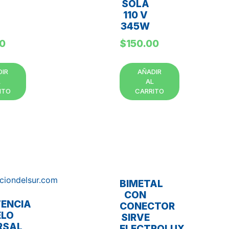
SOLA
110 V
345W
00
$
150.00
DIR
AÑADIR
L
AL
ITO
CARRITO
BIMETAL
CON
TENCIA
CONECTOR
ELO
SIRVE
RSAL
ELECTROLUX