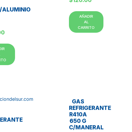
$
120.00
/ALUMINIO
AÑADIR
AL
CARRITO
00
DIR
L
ITO
GAS
REFRIGERANTE
R410A
GERANTE
650 G
C/MANERAL