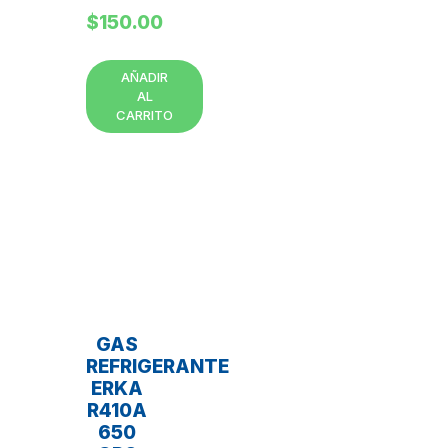
$
150.00
AÑADIR
AL
CARRITO
GAS
REFRIGERANTE
ERKA
R410A
650