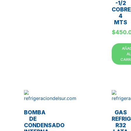
-1/2
COBRE
4
MTS
$
450.
AÑA
A
CARR
BOMBA
GAS
DE
REFRI
CONDENSADO
R32