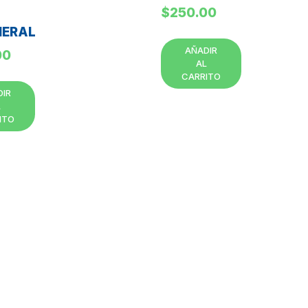
$
250.00
ERAL
AÑADIR
00
AL
CARRITO
DIR
L
ITO