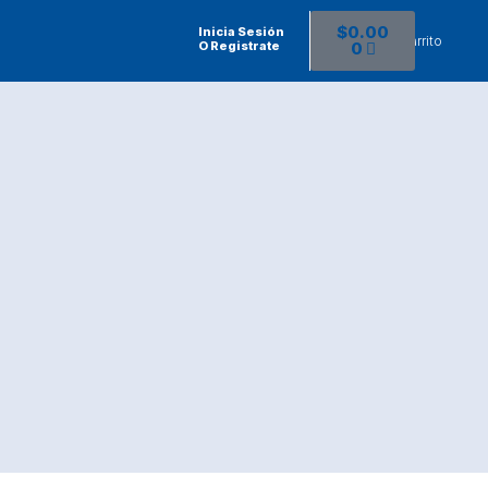
$
0.00
Inicia Sesión
Ver Carrito
O Registrate
0