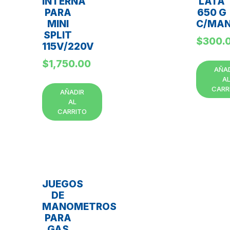
INTERNA
LATA
PARA
650 G
MINI
C/MAN
SPLIT
$
300.
115V/220V
$
1,750.00
AÑA
A
CARR
AÑADIR
AL
CARRITO
JUEGOS
DE
MANOMETROS
PARA
GAS